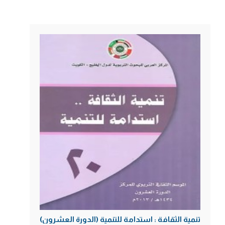
تنمية الثقافة : استدامة للتنمية (الدورة العشرون)