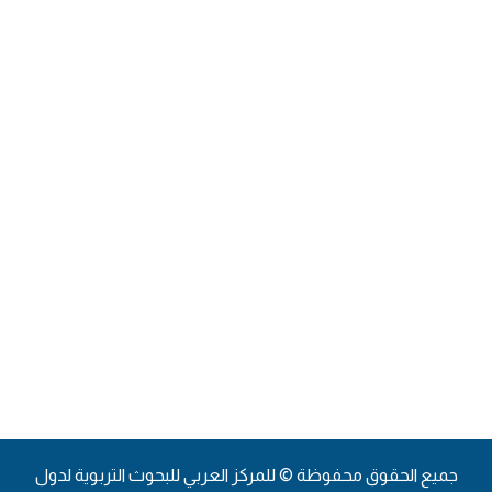
بوابة الموظف
تواصل معنا
النشرة البريدية
جميع الحقوق محفوظة © للمركز العربي للبحوث التربوية لدول