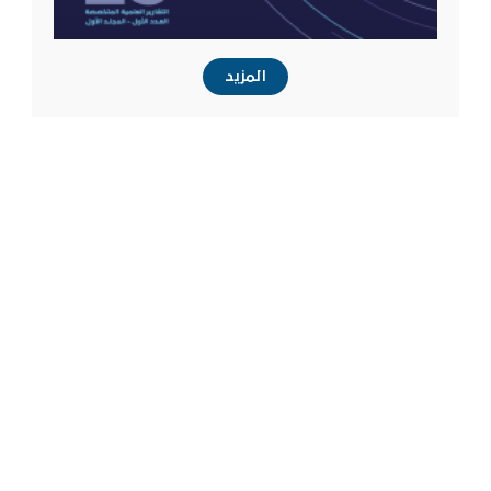
المزيد
اتصل بنا
شارع يوسف ابراهيم الغانم ، قطعة 3 ، الشامية ، الكويت 12580 -
الشامية 71656
gaserc@gaserc.org