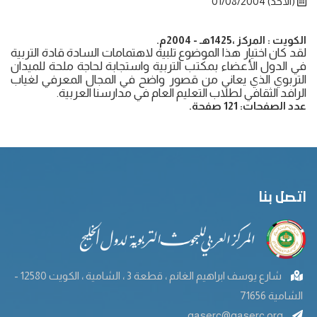
(الأحد) 01/08/2004
الكويت : المركز ،1425هـ - 2004م.
لقد كان اختيار هذا الموضوع تلبية لاهتمامات السادة قادة التربية
في الدول الأعضاء بمكتب التربية واستجابة لحاجة ملحة للميدان
التربوي الذي يعاني من قصور واضح في المجال المعرفي لغياب
الرافد الثقافي لطلاب التعليم العام في مدارسنا العربية.
عدد الصفحات: 121 صفحة.
اتصل بنا
شارع يوسف ابراهيم الغانم ، قطعة 3 ، الشامية ، الكويت 12580 -
الشامية 71656
gaserc@gaserc.org