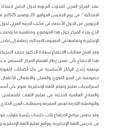
عقد المركز العربي للبحوث التربوية لدول الخليج اجتماعًا 
الابتدائية
"
،
في
يوم الخميس الموافق 20 نوفمبر 2025م، في مقر المركز بدولة الكويت،
التربويين من الدول الأعضاء في مكتب التربية العربي لدول ا
الذي نفذه المركز حول هذا الموضوع، ومناقشة ما توصلت إل
الإنجليزية وتعلمها في الصفوف الابتدائية، إضافة إلى تبادل 
وقد افتتح فعاليات االاجتماع سعادة الدكتور محمد الشريكة، 
هذا الاجتماع يأتي ضمن إطار اهتمام المركز المستمر بدعم 
بوصفه إحدى الركائز الأساسية في بناء الكفايات اللغوي
خصوصية في النمو اللغوي والعقلي والانفعالي للأطفال. 
استراتيجيات تعليم وتعلم اللغة الإنجليزية، تقوم على أ
والنماذج العالمية الحديثة في تعليم اللغات للمتعلمين 
والتواصلية اللازمة لعصر المعرفة ومتطلبات القرن الحادي
وقد تضمن برنامج الاجتماع ثلاث جلسات رئيسة تناولت موض
في تدريس اللغة الإنجليزية، وواقع تعليم اللغة الإنجليزية 