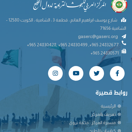
شارع يوسف ابراهيم الغانم ، قطعة 3 ، الشامية ، الكويت 12580 -
الشامية 71656
gaserc@gaserc.org
+965 24830428, +965 24830499 ,+965 24832677
+965 24830571
روابط قصيرة
الرئيسية
تعريف بالمركز
مسيرة المركز : حكاية تروى
كراسات للطرح