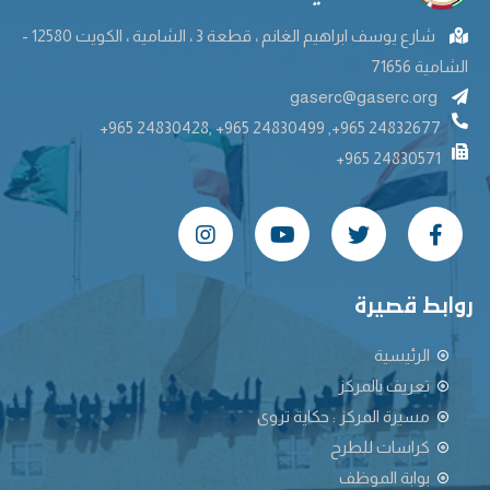
شارع يوسف ابراهيم الغانم ، قطعة 3 ، الشامية ، الكويت 12580 -
الشامية 71656
gaserc@gaserc.org
+965 24830428, +965 24830499 ,+965 24832677
+965 24830571
روابط قصيرة
الرئيسية
تعريف بالمركز
مسيرة المركز : حكاية تروى
كراسات للطرح
بوابة الموظف