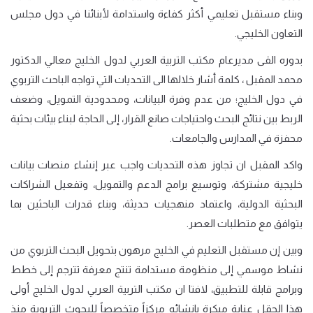
وبناء مستقبل تعليمي أكثر كفاءة واستدامة لأبنائنا في دول مجلس
التعاون الخليجي
.
بدوره القى مديرعام مكتب التربية العربي لدول الخليج معالي الدكتور
محمد المقبل ، كلمة أشار خلالها الى التحديات التي تواجه الباحث التربوي
في دول الخليج؛ من عدم وفرة البيانات، ومحدودية التمويل، وضعف
الربط بين نتائج البحث واحتياجات صانع القرار، إلى الحاجة لبناء بيئات بحثية
محفزة في المدارس والجامعات.
واكد المقبل ان تجاوز هذه التحديات واجب عبر إنشاء منصات بيانات
خليجية مشتركة، وتوسيع برامج الدعم والتمويل، وتفعيل الشراكات
البحثية الدولية، واعتماد منهجيات حديثة، وبناء قدرات الباحثين بما
يتوافق مع متطلبات العصر
.
وبين إن مستقبل التعليم في الخليج مرهون بتحويل البحث التربوي من
نشاط موسمي إلى منظومة مستدامة تنتج معرفة تترجم إلى خطط
وبرامج قابلة للتطبيق، لافتا ان مكتب التربية العربي لدول الخليج أولى
هذا الحقل عناية مبكرة بإنشائه مركزاً متخصصاً للبحوث التربوية منذ