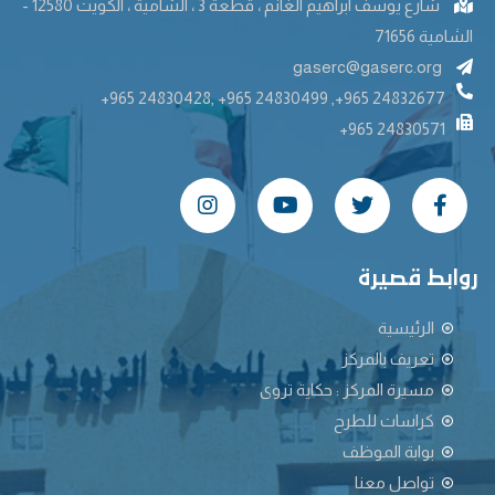
شارع يوسف ابراهيم الغانم ، قطعة 3 ، الشامية ، الكويت 12580 -
الشامية 71656
gaserc@gaserc.org
+965 24830428, +965 24830499 ,+965 24832677
+965 24830571
روابط قصيرة
الرئيسية
تعريف بالمركز
مسيرة المركز : حكاية تروى
كراسات للطرح
بوابة الموظف
تواصل معنا