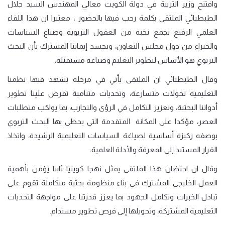
وافتتح وزير التربية في دولة الكويت معالي المهندس السيد جلال
الطبطبائي الملتقى بكلمة رحب فيها بالحضور ، معتبرا ان هذا اللقاء
العلمي الرفيع يجمع نخبة من العقول التربوية وصناع السياسات
والخبراء من دول مجلس التعاون، ويجسد إيماننا المشترك بأن البحث
التربوي هو الأساس لتطوير التعليم وصياغة مستقبله.
وقال الطبطبائي ان الملتقى يأتي في مرحلة تشهد فيها نظمنا
التعليمية تحولات متسارعة، وتحديات متنامية تفرض علينا تطوير
أدواتنا البحثية، وتعزيز التكامل في الرؤى والتجارب، بما يواكب متطلبات
العصر، مؤكدا على المكانة المتقدمة التي يحظى بها البحث التربوي
بوصفه ركيزة أساسية لصياغة السياسات التعليمية الرشيدة، واتخاذ
القرار المستند إلى المعرفة والأدلة العلمية
.
وقال ان احتضان هذا الملتقى يمثل نهجا كويتيا ثابتا يؤمن بأهمية
العمل الخليجي المشترك في بناء منظومة بحثية متكاملة تقوم على
تبادل الخبرات وتكامل الجهود بما يعزز قدرتنا على مواجهة التحديات
التعليمية المشتركة، وتحويلها إلى فرص تطوير مستدام.