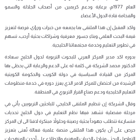
العام 1977م، برعاية ودعم كريمين من أصحاب الجلالة والسمو
والفخامة قادة الدول الأعضاء.
واكد المقبل إن هذا الملتقى بما يجمعه من خبرات ورؤى، فرصة لتعزيز
قيمة البحث العلمي وبناء جسور معرفية وشراكات بحثية أرحب، تسهم
في تطوير التعليم وخدمة مجتمعاتنا الخليجية
.
بدوره اكد مدير المركز العربي للبحوث التربوية لدول الخليج سعادة
الدكتور محمد الشريكة في كلمة له على الدعم والرعاية التي يحظى بها
المركز من القيادة السياسية في دولة الكويت والحكومة الكويتية
الرشيدة من احتضان للمركز الامر الذي يعزز دوره في خدمة منظومات
التعليم الخليجية ودعم صناع القرار التربوي في المنطقة
.
وقال الشريكة إن تنظيم الملتقى الخليجي للباحثين التربويين يأتي في
مرحلة مفصلية تشهد فيها نظم التعليم في دول الخليج تحديات
متسارعة تتطلب جهوداً بحثية رصينة وحلولاً مبتكرة لافتا الى ان المركز
حرص على أن يكون هذا الملتقى منصة علمية فعالة تُعنى بتعزيز
التواصل البحثي وتبادل الخبرات المهنية والاطلاع على أحدث المنهجيات