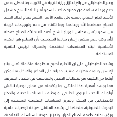
وعبر الطبطبائي عن بالغ اعتزاز وزارة التربية في الكويت بما تحظى به من
دعم ورعاية سامية من حضرة صاحب السمو أمير البلاد الشيخ مشعل
الأحمد الجابر الصباح، وسمو ولي عهده الأمين الشيخ صباح الخالد الحمد
الصباح حفظهما الله ورعاهما، وبما تتلقاه من دعم وتوجيهات كريمة
من سمو رئيس مجلس الوزراء الشيخ أحمد العبد الله الصباح حفظه
الله، وهو دعم يعكس إيمان قيادتنا السياسية بأن التعليم هو الركيزة
الأساسية لبناء المجتمعات المتقدمة والمحرك الرئيس للتنمية
المستدامة.
وشدد الطبطبائي على ان التعليم أصبح منظومة متكاملة تعنى ببناء
الإنسان وتنمية مهاراته، وتعزيز قدراته على التفكير والابتكار، بما يمكن
أبناءنا من التكيف مع متطلبات العصر، والمنافسة في اقتصاد المعرفة،
مما يجسد أهمية هذا الملتقى، بما يتضمنه من محاور نوعية تناقش
أولويات البحث التربوي الخليجي، وتوظيف التقنيات الحديثة والذكاء
الاصطناعي في البحث، وتعزيز السياسات التعليمية المستندة إلى
البحوث التطبيقية، متطلعا ان يشهد الملتقى صياغة توصيات علمية
ورؤى بحثية داعمة لصناع القرار، وتعزيز جودة السياسات التعليمية،